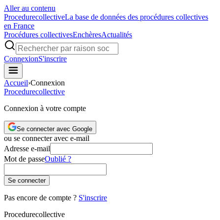
Aller au contenu
Procedure
collective
La base de données des procédures collectives
en France
Procédures collectives
Enchères
Actualités
Connexion
S'inscrire
Accueil
›
Connexion
Procedure
collective
Connexion à votre compte
Se connecter avec Google
ou se connecter avec e-mail
Adresse e-mail
Mot de passe
Oublié ?
Se connecter
Pas encore de compte ?
S'inscrire
Procedure
collective