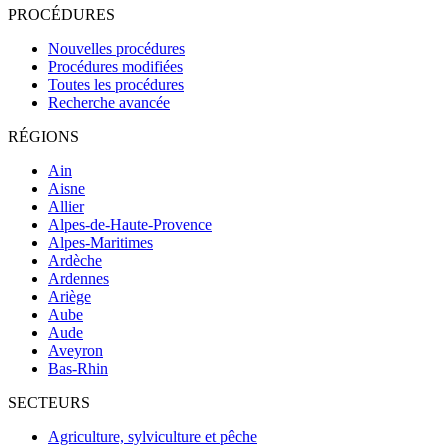
PROCÉDURES
Nouvelles procédures
Procédures modifiées
Toutes les procédures
Recherche avancée
RÉGIONS
Ain
Aisne
Allier
Alpes-de-Haute-Provence
Alpes-Maritimes
Ardèche
Ardennes
Ariège
Aube
Aude
Aveyron
Bas-Rhin
SECTEURS
Agriculture, sylviculture et pêche