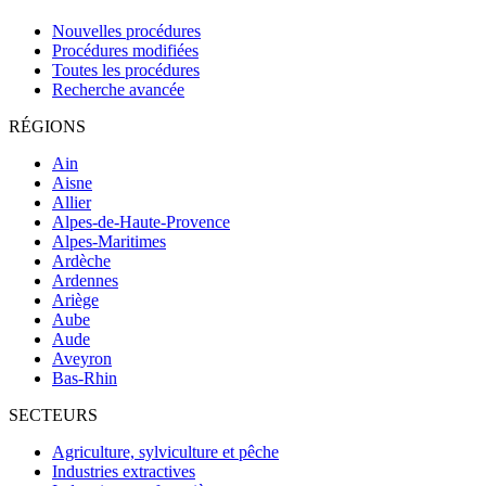
Nouvelles procédures
Procédures modifiées
Toutes les procédures
Recherche avancée
RÉGIONS
Ain
Aisne
Allier
Alpes-de-Haute-Provence
Alpes-Maritimes
Ardèche
Ardennes
Ariège
Aube
Aude
Aveyron
Bas-Rhin
SECTEURS
Agriculture, sylviculture et pêche
Industries extractives