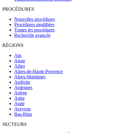
PROCÉDURES
Nouvelles procédures
Procédures modifiées
Toutes les procédures
Recherche avancée
RÉGIONS
Ain
Aisne
Allier
Alpes-de-Haute-Provence
Alpes-Maritimes
Ardèche
Ardennes
Ariège
Aube
Aude
Aveyron
Bas-Rhin
SECTEURS