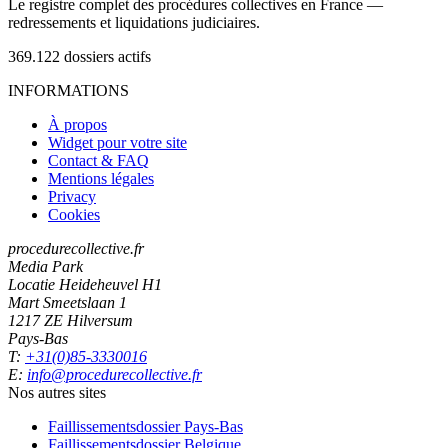
Le registre complet des procédures collectives en France —
redressements et liquidations judiciaires.
369.122
dossiers actifs
INFORMATIONS
À propos
Widget pour votre site
Contact & FAQ
Mentions légales
Privacy
Cookies
procedurecollective.fr
Media Park
Locatie Heideheuvel H1
Mart Smeetslaan 1
1217 ZE Hilversum
Pays-Bas
T:
+31(0)85-3330016
E:
info@procedurecollective.fr
Nos autres sites
Faillissementsdossier
Pays-Bas
Faillissementsdossier
Belgique