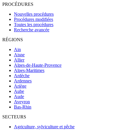
PROCÉDURES
Nouvelles procédures
Procédures modifiées
Toutes les procédures
Recherche avancée
RÉGIONS
Ain
Aisne
Allier
Alpes-de-Haute-Provence
Alpes-Maritimes
Ardèche
Ardennes
Ariège
Aube
Aude
Aveyron
Bas-Rhin
SECTEURS
Agriculture, sylviculture et pêche