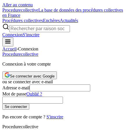
Aller au contenu
Procedure
collective
La base de données des procédures collectives
en France
Procédures collectives
Enchères
Actualités
Connexion
S'inscrire
Accueil
›
Connexion
Procedure
collective
Connexion à votre compte
Se connecter avec Google
ou se connecter avec e-mail
Adresse e-mail
Mot de passe
Oublié ?
Se connecter
Pas encore de compte ?
S'inscrire
Procedure
collective