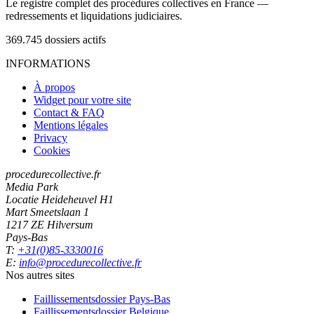
Le registre complet des procédures collectives en France —
redressements et liquidations judiciaires.
369.745
dossiers actifs
INFORMATIONS
À propos
Widget pour votre site
Contact & FAQ
Mentions légales
Privacy
Cookies
procedurecollective.fr
Media Park
Locatie Heideheuvel H1
Mart Smeetslaan 1
1217 ZE Hilversum
Pays-Bas
T:
+31(0)85-3330016
E:
info@procedurecollective.fr
Nos autres sites
Faillissementsdossier
Pays-Bas
Faillissementsdossier
Belgique