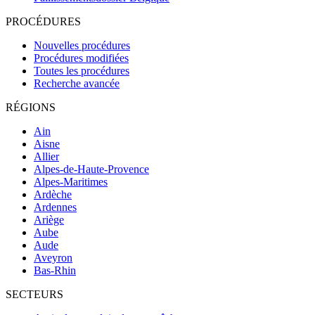
PROCÉDURES
Nouvelles procédures
Procédures modifiées
Toutes les procédures
Recherche avancée
RÉGIONS
Ain
Aisne
Allier
Alpes-de-Haute-Provence
Alpes-Maritimes
Ardèche
Ardennes
Ariège
Aube
Aude
Aveyron
Bas-Rhin
SECTEURS