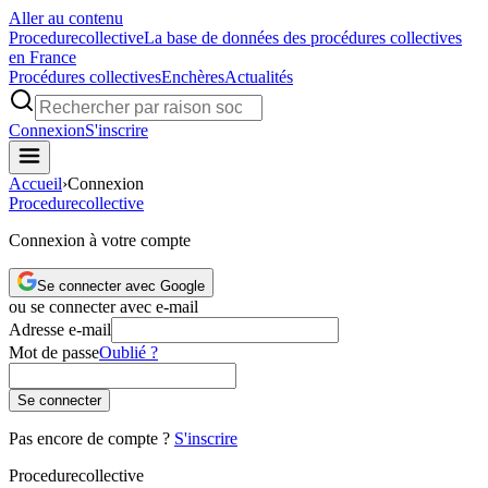
Aller au contenu
Procedure
collective
La base de données des procédures collectives
en France
Procédures collectives
Enchères
Actualités
Connexion
S'inscrire
Accueil
›
Connexion
Procedure
collective
Connexion à votre compte
Se connecter avec Google
ou se connecter avec e-mail
Adresse e-mail
Mot de passe
Oublié ?
Se connecter
Pas encore de compte ?
S'inscrire
Procedure
collective