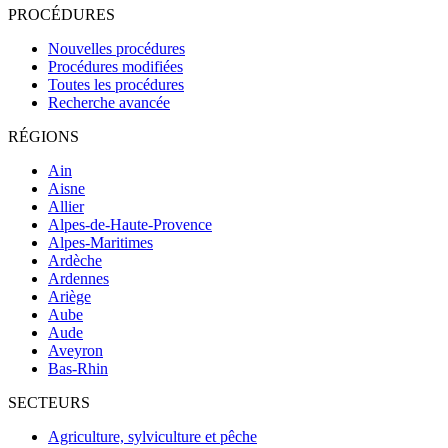
PROCÉDURES
Nouvelles procédures
Procédures modifiées
Toutes les procédures
Recherche avancée
RÉGIONS
Ain
Aisne
Allier
Alpes-de-Haute-Provence
Alpes-Maritimes
Ardèche
Ardennes
Ariège
Aube
Aude
Aveyron
Bas-Rhin
SECTEURS
Agriculture, sylviculture et pêche