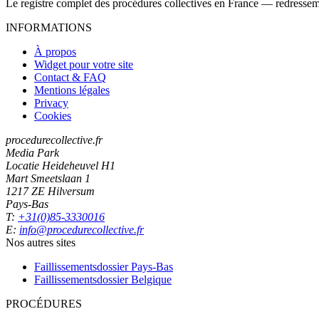
Le registre complet des procédures collectives en France — redressemen
INFORMATIONS
À propos
Widget pour votre site
Contact & FAQ
Mentions légales
Privacy
Cookies
procedurecollective.fr
Media Park
Locatie Heideheuvel H1
Mart Smeetslaan 1
1217 ZE Hilversum
Pays-Bas
T:
+31(0)85-3330016
E:
info@procedurecollective.fr
Nos autres sites
Faillissementsdossier
Pays-Bas
Faillissementsdossier
Belgique
PROCÉDURES