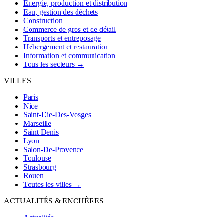
Énergie, production et distribution
Eau, gestion des déchets
Construction
Commerce de gros et de détail
Transports et entreposage
Hébergement et restauration
Information et communication
Tous les secteurs →
VILLES
Paris
Nice
Saint-Die-Des-Vosges
Marseille
Saint Denis
Lyon
Salon-De-Provence
Toulouse
Strasbourg
Rouen
Toutes les villes →
ACTUALITÉS & ENCHÈRES