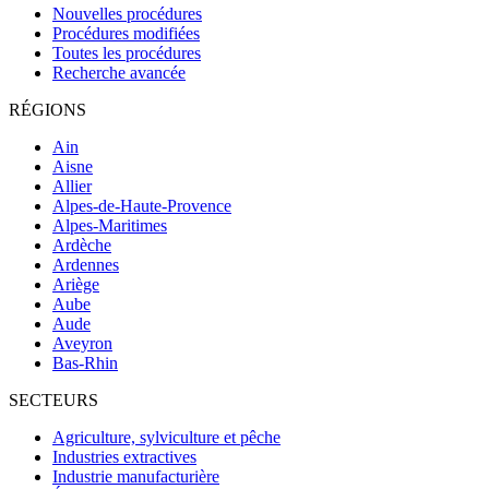
Nouvelles procédures
Procédures modifiées
Toutes les procédures
Recherche avancée
RÉGIONS
Ain
Aisne
Allier
Alpes-de-Haute-Provence
Alpes-Maritimes
Ardèche
Ardennes
Ariège
Aube
Aude
Aveyron
Bas-Rhin
SECTEURS
Agriculture, sylviculture et pêche
Industries extractives
Industrie manufacturière