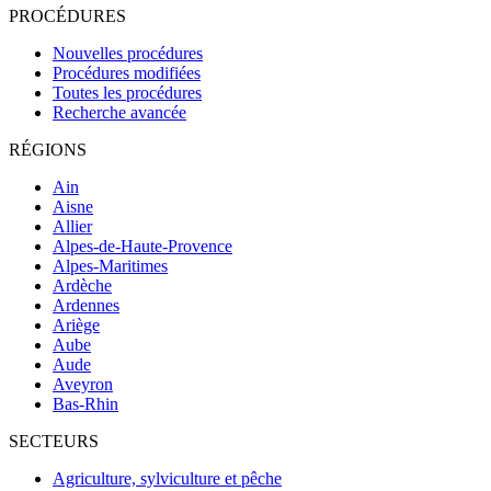
PROCÉDURES
Nouvelles procédures
Procédures modifiées
Toutes les procédures
Recherche avancée
RÉGIONS
Ain
Aisne
Allier
Alpes-de-Haute-Provence
Alpes-Maritimes
Ardèche
Ardennes
Ariège
Aube
Aude
Aveyron
Bas-Rhin
SECTEURS
Agriculture, sylviculture et pêche