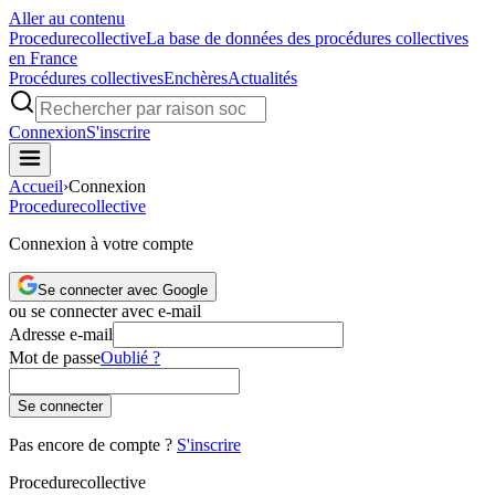
Aller au contenu
Procedure
collective
La base de données des procédures collectives
en France
Procédures collectives
Enchères
Actualités
Connexion
S'inscrire
Accueil
›
Connexion
Procedure
collective
Connexion à votre compte
Se connecter avec Google
ou se connecter avec e-mail
Adresse e-mail
Mot de passe
Oublié ?
Se connecter
Pas encore de compte ?
S'inscrire
Procedure
collective