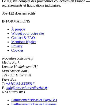
Le registre complet des procédures collectives en France —
redressements et liquidations judiciaires.
369.122
dossiers actifs
INFORMATIONS
À propos
Widget pour votre site
Contact & FAQ
Mentions légales
Privacy
Cookies
procedurecollective.fr
Media Park
Locatie Heideheuvel H1
Mart Smeetslaan 1
1217 ZE Hilversum
Pays-Bas
T:
+31(0)85-3330016
E:
info@procedurecollective.fr
Nos autres sites
Faillissementsdossier
Pays-Bas
Faillissementsdossier
Belgique