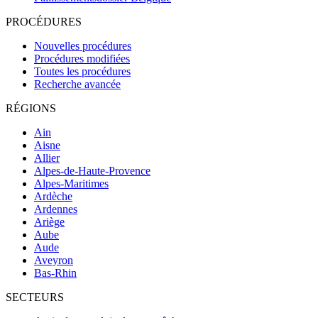
PROCÉDURES
Nouvelles procédures
Procédures modifiées
Toutes les procédures
Recherche avancée
RÉGIONS
Ain
Aisne
Allier
Alpes-de-Haute-Provence
Alpes-Maritimes
Ardèche
Ardennes
Ariège
Aube
Aude
Aveyron
Bas-Rhin
SECTEURS