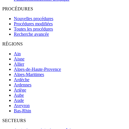
PROCÉDURES
Nouvelles procédures
Procédures modifiées
Toutes les procédures
Recherche avancée
RÉGIONS
Ain
Aisne
Allier
Alpes-de-Haute-Provence
Alpes-Maritimes
Ardèche
Ardennes
Ariège
Aube
Aude
Aveyron
Bas-Rhin
SECTEURS