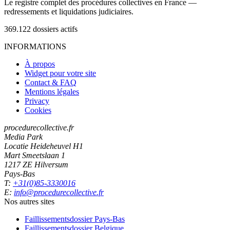
Le registre complet des procédures collectives en France —
redressements et liquidations judiciaires.
369.122
dossiers actifs
INFORMATIONS
À propos
Widget pour votre site
Contact & FAQ
Mentions légales
Privacy
Cookies
procedurecollective.fr
Media Park
Locatie Heideheuvel H1
Mart Smeetslaan 1
1217 ZE Hilversum
Pays-Bas
T:
+31(0)85-3330016
E:
info@procedurecollective.fr
Nos autres sites
Faillissementsdossier
Pays-Bas
Faillissementsdossier
Belgique