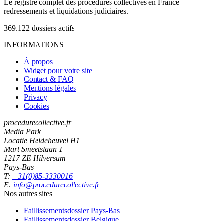
Le registre complet des procédures collectives en France —
redressements et liquidations judiciaires.
369.122
dossiers actifs
INFORMATIONS
À propos
Widget pour votre site
Contact & FAQ
Mentions légales
Privacy
Cookies
procedurecollective.fr
Media Park
Locatie Heideheuvel H1
Mart Smeetslaan 1
1217 ZE Hilversum
Pays-Bas
T:
+31(0)85-3330016
E:
info@procedurecollective.fr
Nos autres sites
Faillissementsdossier
Pays-Bas
Faillissementsdossier
Belgique