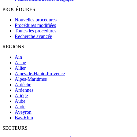
PROCÉDURES
Nouvelles procédures
Procédures modifiées
Toutes les procédures
Recherche avancée
RÉGIONS
Ain
Aisne
Allier
Alpes-de-Haute-Provence
Alpes-Maritimes
Ardèche
Ardennes
Ariège
Aube
Aude
Aveyron
Bas-Rhin
SECTEURS