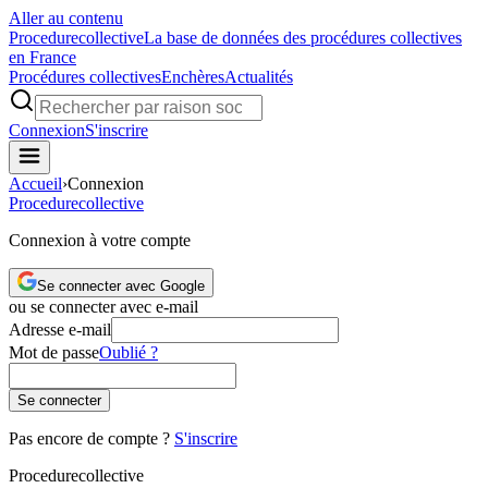
Aller au contenu
Procedure
collective
La base de données des procédures collectives
en France
Procédures collectives
Enchères
Actualités
Connexion
S'inscrire
Accueil
›
Connexion
Procedure
collective
Connexion à votre compte
Se connecter avec Google
ou se connecter avec e-mail
Adresse e-mail
Mot de passe
Oublié ?
Se connecter
Pas encore de compte ?
S'inscrire
Procedure
collective