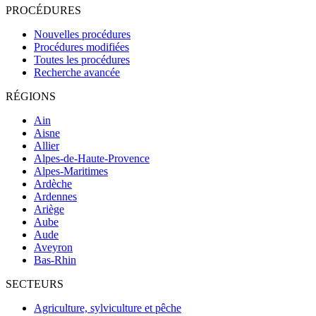
PROCÉDURES
Nouvelles procédures
Procédures modifiées
Toutes les procédures
Recherche avancée
RÉGIONS
Ain
Aisne
Allier
Alpes-de-Haute-Provence
Alpes-Maritimes
Ardèche
Ardennes
Ariège
Aube
Aude
Aveyron
Bas-Rhin
SECTEURS
Agriculture, sylviculture et pêche