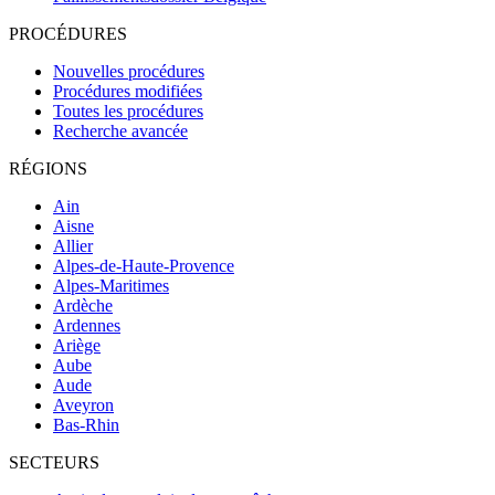
PROCÉDURES
Nouvelles procédures
Procédures modifiées
Toutes les procédures
Recherche avancée
RÉGIONS
Ain
Aisne
Allier
Alpes-de-Haute-Provence
Alpes-Maritimes
Ardèche
Ardennes
Ariège
Aube
Aude
Aveyron
Bas-Rhin
SECTEURS