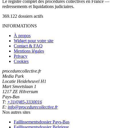
Le registre complet des procédures collectives en France —
redressements et liquidations judiciaires.
369.122
dossiers actifs
INFORMATIONS
À propos
Widget pour votre site
Contact & FAQ
Mentions légales
Privacy
Cookies
procedurecollective.fr
Media Park
Locatie Heideheuvel H1
Mart Smeetslaan 1
1217 ZE Hilversum
Pays-Bas
T:
+31(0)85-3330016
E:
info@procedurecollective.fr
Nos autres sites
Faillissementsdossier
Pays-Bas
Faillissementsdossier
Belgique