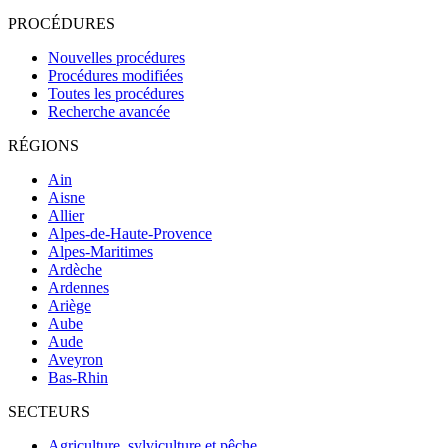
PROCÉDURES
Nouvelles procédures
Procédures modifiées
Toutes les procédures
Recherche avancée
RÉGIONS
Ain
Aisne
Allier
Alpes-de-Haute-Provence
Alpes-Maritimes
Ardèche
Ardennes
Ariège
Aube
Aude
Aveyron
Bas-Rhin
SECTEURS
Agriculture, sylviculture et pêche