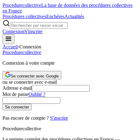
Procedure
collective
La base de données des procédures collectives
en France
Procédures collectives
Enchères
Actualités
Connexion
S'inscrire
Accueil
›
Connexion
Procedure
collective
Connexion à votre compte
Se connecter avec Google
ou se connecter avec e-mail
Adresse e-mail
Mot de passe
Oublié ?
Se connecter
Pas encore de compte ?
S'inscrire
Procedure
collective
Le registre complet des procédures collectives en France —