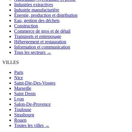
Industries extractives
Industrie manufacturière
Énergie, production et distribution
Eau, gestion des déchets
Construction
Commerce de gros et de détail
Transports et entreposage
Hébergement et restauration
Information et communication
Tous les secteurs →
VILLES
Paris
Nice
Saint-Die-Des-Vosges
Marseille
Saint Denis
Lyon
Salon-De-Provence
Toulouse
Strasbourg
Rouen
Toutes les villes →