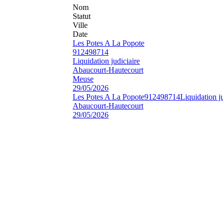
Nom
Statut
Ville
Date
Les Potes A La Popote
912498714
Liquidation judiciaire
Abaucourt-Hautecourt
Meuse
29/05/2026
Les Potes A La Popote
912498714
Liquidation ju
Abaucourt-Hautecourt
29/05/2026