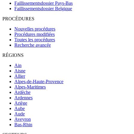
Faillissementsdossier
Pays-Bas
Faillissementsdossier
Belgique
PROCÉDURES
Nouvelles procédures
Procédures modifiées
Toutes les procédures
Recherche avancée
RÉGIONS
Ain
Aisne
Allier
Alpes-de-Haute-Provence
Alpes-Maritimes
Ardèche
Ardennes
Ariège
Aube
Aude
Aveyron
Bas-Rhin