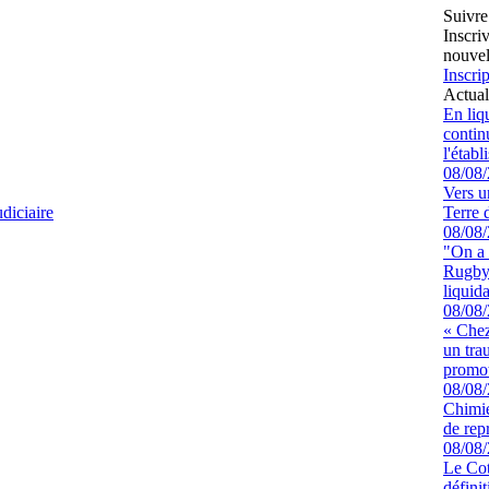
Suivre
Inscri
nouvel
Inscrip
Actual
En liq
continu
l'étab
08/08
Vers u
diciaire
Terre 
08/08
"On a 
Rugby 
liquida
08/08
« Chez
un tra
promot
08/08
Chimie
de rep
08/08
Le Cot
défini