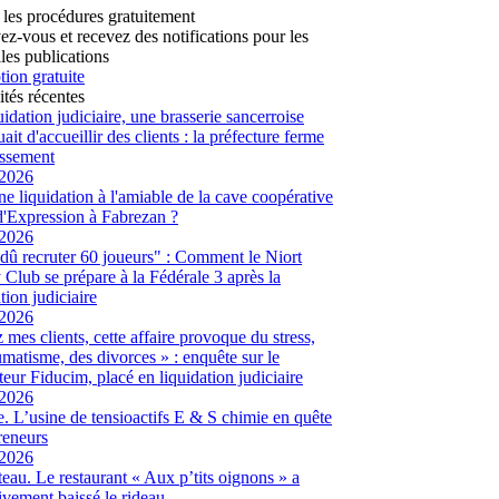
 les procédures gratuitement
vez-vous et recevez des notifications pour les
les publications
tion gratuite
ités récentes
uidation judiciaire, une brasserie sancerroise
ait d'accueillir des clients : la préfecture ferme
lissement
/2026
ne liquidation à l'amiable de la cave coopérative
d'Expression à Fabrezan ?
/2026
dû recruter 60 joueurs" : Comment le Niort
Club se prépare à la Fédérale 3 après la
tion judiciaire
/2026
 mes clients, cette affaire provoque du stress,
umatisme, des divorces » : enquête sur le
eur Fiducim, placé en liquidation judiciaire
/2026
. L’usine de tensioactifs E & S chimie en quête
reneurs
/2026
eau. Le restaurant « Aux p’tits oignons » a
tivement baissé le rideau