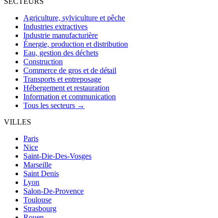
SECTEURS
Agriculture, sylviculture et pêche
Industries extractives
Industrie manufacturière
Énergie, production et distribution
Eau, gestion des déchets
Construction
Commerce de gros et de détail
Transports et entreposage
Hébergement et restauration
Information et communication
Tous les secteurs →
VILLES
Paris
Nice
Saint-Die-Des-Vosges
Marseille
Saint Denis
Lyon
Salon-De-Provence
Toulouse
Strasbourg
Rouen