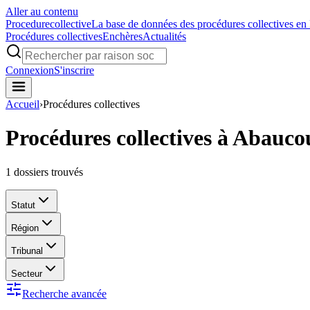
Aller au contenu
Procedure
collective
La base de données des procédures collectives en
Procédures collectives
Enchères
Actualités
Connexion
S'inscrire
Accueil
›
Procédures collectives
Procédures collectives à Abauc
1
dossiers trouvés
Statut
Région
Tribunal
Secteur
Recherche avancée