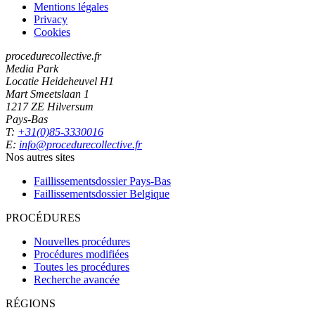
Mentions légales
Privacy
Cookies
procedurecollective.fr
Media Park
Locatie Heideheuvel H1
Mart Smeetslaan 1
1217 ZE Hilversum
Pays-Bas
T:
+31(0)85-3330016
E:
info@procedurecollective.fr
Nos autres sites
Faillissementsdossier
Pays-Bas
Faillissementsdossier
Belgique
PROCÉDURES
Nouvelles procédures
Procédures modifiées
Toutes les procédures
Recherche avancée
RÉGIONS