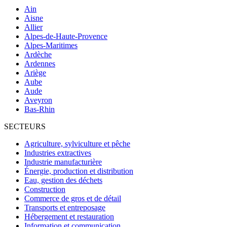
Ain
Aisne
Allier
Alpes-de-Haute-Provence
Alpes-Maritimes
Ardèche
Ardennes
Ariège
Aube
Aude
Aveyron
Bas-Rhin
SECTEURS
Agriculture, sylviculture et pêche
Industries extractives
Industrie manufacturière
Énergie, production et distribution
Eau, gestion des déchets
Construction
Commerce de gros et de détail
Transports et entreposage
Hébergement et restauration
Information et communication