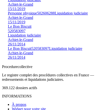
Achiet-le-Grand
15/11/2019
Personne physique
502606288
Liquidation judiciaire
Achiet-le-Grand
15/11/2019
Le Bon Biscuit
520583097
Liquidation judiciaire
Achiet-le-Grand
26/11/2014
Le Bon Biscuit
520583097
Liquidation judiciaire
Achiet-le-Grand
26/11/2014
Procedure
collective
Le registre complet des procédures collectives en France —
redressements et liquidations judiciaires.
369.122
dossiers actifs
INFORMATIONS
À propos
Widget pour votre site