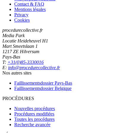
Contact & FAQ
Mentions légales
Privacy
Cookies
procedurecollective.fr
Media Park
Locatie Heideheuvel H1
Mart Smeetslaan 1
1217 ZE Hilversum
Pays-Bas
T:
+31(0)85-3330016
E:
info@procedurecollective.fr
Nos autres sites
Faillissementsdossier
Pays-Bas
Faillissementsdossier
Belgique
PROCÉDURES
Nouvelles procédures
Procédures modifiées
Toutes les procédures
Recherche avancée