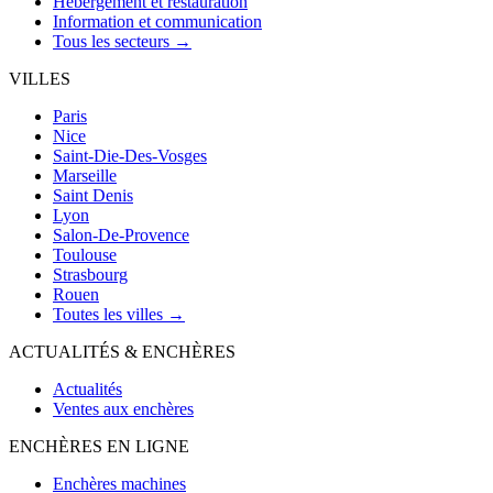
Hébergement et restauration
Information et communication
Tous les secteurs →
VILLES
Paris
Nice
Saint-Die-Des-Vosges
Marseille
Saint Denis
Lyon
Salon-De-Provence
Toulouse
Strasbourg
Rouen
Toutes les villes →
ACTUALITÉS & ENCHÈRES
Actualités
Ventes aux enchères
ENCHÈRES EN LIGNE
Enchères machines