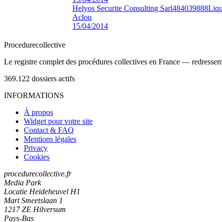
Helyos Securite Consulting Sarl
484039888
Liqu
Aclou
15/04/2014
Procedure
collective
Le registre complet des procédures collectives en France — redressemen
369.122
dossiers actifs
INFORMATIONS
À propos
Widget pour votre site
Contact & FAQ
Mentions légales
Privacy
Cookies
procedurecollective.fr
Media Park
Locatie Heideheuvel H1
Mart Smeetslaan 1
1217 ZE Hilversum
Pays-Bas