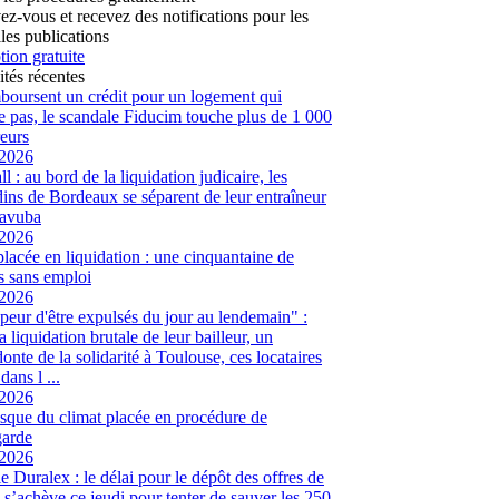
vez-vous et recevez des notifications pour les
les publications
tion gratuite
ités récentes
mboursent un crédit pour un logement qui
te pas, le scandale Fiducim touche plus de 1 000
eurs
/2026
l : au bord de la liquidation judicaire, les
ins de Bordeaux se séparent de leur entraîneur
avuba
/2026
placée en liquidation : une cinquantaine de
és sans emploi
/2026
peur d'être expulsés du jour au lendemain" :
a liquidation brutale de leur bailleur, un
onte de la solidarité à Toulouse, ces locataires
dans l ...
/2026
sque du climat placée en procédure de
garde
/2026
ie Duralex : le délai pour le dépôt des offres de
e s’achève ce jeudi pour tenter de sauver les 250