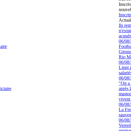
Inscri
nouvel
Inscrip
Actual
Ils re
n'exis
acquér
06/08
aire
Footbal
Girond
Rio M
06/08
Lippi 
salari
06/08
"On a 
ciaire
après l
mastod
vivent 
06/08
La Fre
sauve
06/08
Verrer
repris