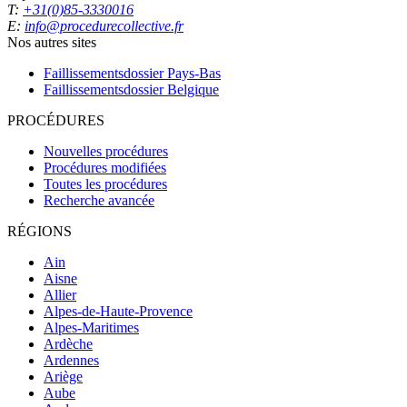
T:
+31(0)85-3330016
E:
info@procedurecollective.fr
Nos autres sites
Faillissementsdossier
Pays-Bas
Faillissementsdossier
Belgique
PROCÉDURES
Nouvelles procédures
Procédures modifiées
Toutes les procédures
Recherche avancée
RÉGIONS
Ain
Aisne
Allier
Alpes-de-Haute-Provence
Alpes-Maritimes
Ardèche
Ardennes
Ariège
Aube