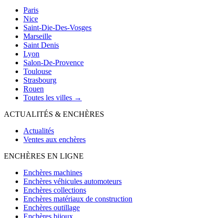
Paris
Nice
Saint-Die-Des-Vosges
Marseille
Saint Denis
Lyon
Salon-De-Provence
Toulouse
Strasbourg
Rouen
Toutes les villes →
ACTUALITÉS & ENCHÈRES
Actualités
Ventes aux enchères
ENCHÈRES EN LIGNE
Enchères machines
Enchères véhicules automoteurs
Enchères collections
Enchères matériaux de construction
Enchères outillage
Enchères bijoux