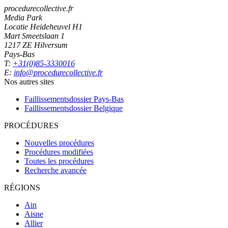
procedurecollective.fr
Media Park
Locatie Heideheuvel H1
Mart Smeetslaan 1
1217 ZE Hilversum
Pays-Bas
T:
+31(0)85-3330016
E:
info@procedurecollective.fr
Nos autres sites
Faillissementsdossier
Pays-Bas
Faillissementsdossier
Belgique
PROCÉDURES
Nouvelles procédures
Procédures modifiées
Toutes les procédures
Recherche avancée
RÉGIONS
Ain
Aisne
Allier