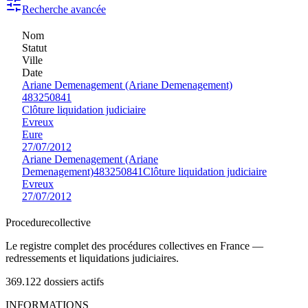
Recherche avancée
Nom
Statut
Ville
Date
Ariane Demenagement (Ariane Demenagement)
483250841
Clôture liquidation judiciaire
Evreux
Eure
27/07/2012
Ariane Demenagement (Ariane
Demenagement)
483250841
Clôture liquidation judiciaire
Evreux
27/07/2012
Procedure
collective
Le registre complet des procédures collectives en France —
redressements et liquidations judiciaires.
369.122
dossiers actifs
INFORMATIONS