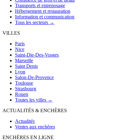
Transports et entreposage
Hébergement et restauration
Information et communication
Tous les secteurs →
VILLES
Paris
Nice
Saint-Die-Des-Vosges
Marseille
Saint Denis
Lyon
Salon-De-Provence
Toulouse
Strasbourg
Rouen
Toutes les villes →
ACTUALITÉS & ENCHÈRES
Actualités
Ventes aux enchères
ENCHÈRES EN LIGNE