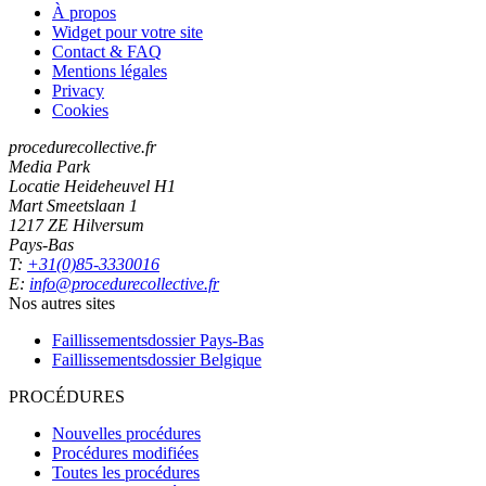
À propos
Widget pour votre site
Contact & FAQ
Mentions légales
Privacy
Cookies
procedurecollective.fr
Media Park
Locatie Heideheuvel H1
Mart Smeetslaan 1
1217 ZE Hilversum
Pays-Bas
T:
+31(0)85-3330016
E:
info@procedurecollective.fr
Nos autres sites
Faillissementsdossier
Pays-Bas
Faillissementsdossier
Belgique
PROCÉDURES
Nouvelles procédures
Procédures modifiées
Toutes les procédures