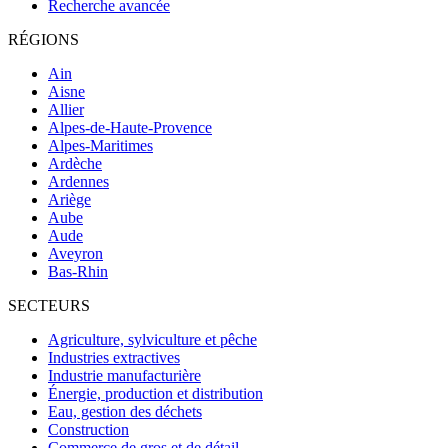
Recherche avancée
RÉGIONS
Ain
Aisne
Allier
Alpes-de-Haute-Provence
Alpes-Maritimes
Ardèche
Ardennes
Ariège
Aube
Aude
Aveyron
Bas-Rhin
SECTEURS
Agriculture, sylviculture et pêche
Industries extractives
Industrie manufacturière
Énergie, production et distribution
Eau, gestion des déchets
Construction
Commerce de gros et de détail