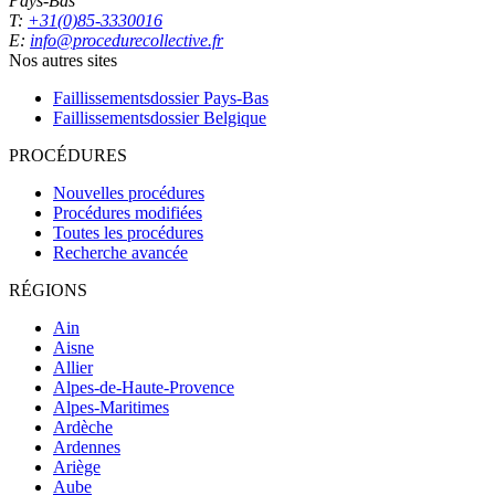
Pays-Bas
T:
+31(0)85-3330016
E:
info@procedurecollective.fr
Nos autres sites
Faillissementsdossier
Pays-Bas
Faillissementsdossier
Belgique
PROCÉDURES
Nouvelles procédures
Procédures modifiées
Toutes les procédures
Recherche avancée
RÉGIONS
Ain
Aisne
Allier
Alpes-de-Haute-Provence
Alpes-Maritimes
Ardèche
Ardennes
Ariège
Aube