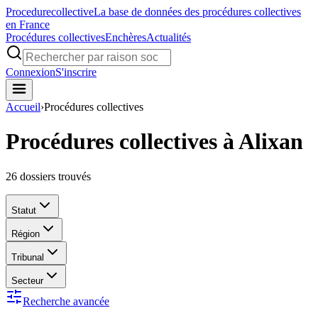
Procedure
collective
La base de données des procédures collectives
en France
Procédures collectives
Enchères
Actualités
Connexion
S'inscrire
Accueil
›
Procédures collectives
Procédures collectives à Alixan
26
dossiers trouvés
Statut
Région
Tribunal
Secteur
Recherche avancée