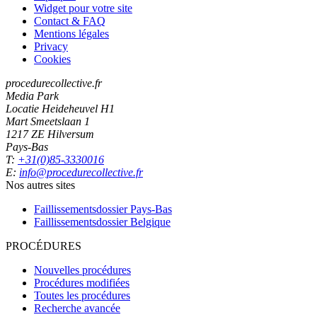
Widget pour votre site
Contact & FAQ
Mentions légales
Privacy
Cookies
procedurecollective.fr
Media Park
Locatie Heideheuvel H1
Mart Smeetslaan 1
1217 ZE Hilversum
Pays-Bas
T:
+31(0)85-3330016
E:
info@procedurecollective.fr
Nos autres sites
Faillissementsdossier
Pays-Bas
Faillissementsdossier
Belgique
PROCÉDURES
Nouvelles procédures
Procédures modifiées
Toutes les procédures
Recherche avancée