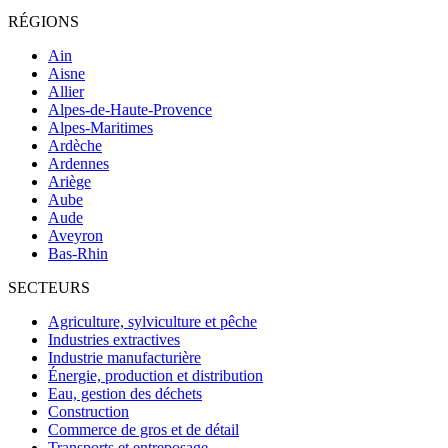
RÉGIONS
Ain
Aisne
Allier
Alpes-de-Haute-Provence
Alpes-Maritimes
Ardèche
Ardennes
Ariège
Aube
Aude
Aveyron
Bas-Rhin
SECTEURS
Agriculture, sylviculture et pêche
Industries extractives
Industrie manufacturière
Énergie, production et distribution
Eau, gestion des déchets
Construction
Commerce de gros et de détail
Transports et entreposage