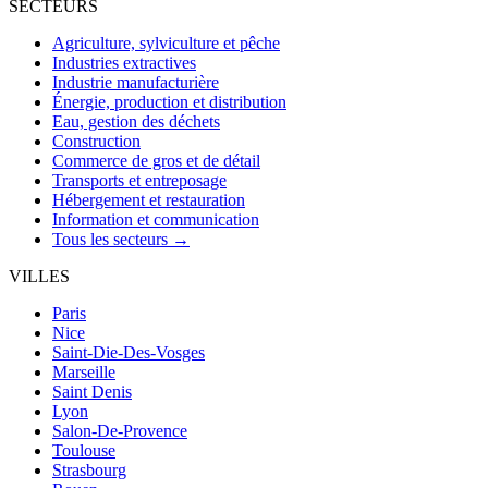
SECTEURS
Agriculture, sylviculture et pêche
Industries extractives
Industrie manufacturière
Énergie, production et distribution
Eau, gestion des déchets
Construction
Commerce de gros et de détail
Transports et entreposage
Hébergement et restauration
Information et communication
Tous les secteurs →
VILLES
Paris
Nice
Saint-Die-Des-Vosges
Marseille
Saint Denis
Lyon
Salon-De-Provence
Toulouse
Strasbourg