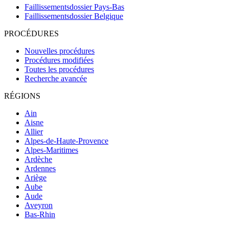
Faillissementsdossier
Pays-Bas
Faillissementsdossier
Belgique
PROCÉDURES
Nouvelles procédures
Procédures modifiées
Toutes les procédures
Recherche avancée
RÉGIONS
Ain
Aisne
Allier
Alpes-de-Haute-Provence
Alpes-Maritimes
Ardèche
Ardennes
Ariège
Aube
Aude
Aveyron
Bas-Rhin