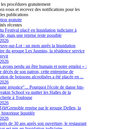
 les procédures gratuitement
vez-vous et recevez des notifications pour les
les publications
tion gratuite
ités récentes
ta Festival placé en liquidation judiciaire à
lle, mais une reprise reste possible
/2026
euve-sur-Lot : un mois après la liquidation
aire du groupe Les Jasmins, la résidence service
revit
/2026
 avons perdu un être humain et notre emploi » :
le décès de son patron, cette entreprise de
ution de boissons alcoolisées a été placée en ...
/2026
 une injustice"... Pourquoi l'école de danse hip-
eakin School va quitter les Halles de la
cherie à Toulouse
/2026
 TéléGrenoble reprise par le groupe Dellen, la
é historique liquidée
/2026
 près de 30 ans après son ouverture, le restaurant
ar est mis en liquidation judiciaire