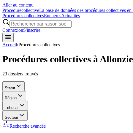
Aller au contenu
Procedure
collective
La base de données des procédures collectives en
Procédures collectives
Enchères
Actualités
Connexion
S'inscrire
Accueil
›
Procédures collectives
Procédures collectives à Allonzie
23
dossiers trouvés
Statut
Région
Tribunal
Secteur
Recherche avancée