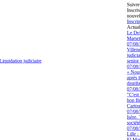
Suivre
Inscri
nouvel
Inscrip
Actual
Le Del
Marsei
07/08
Villen
judici
Liquidation judiciaire
senior 
07/08
« Nous
après 
distrib
07/08
"C'est
hop Br
Cartou
07/08
Isère.
sociét
07/08
Lille :
El Man