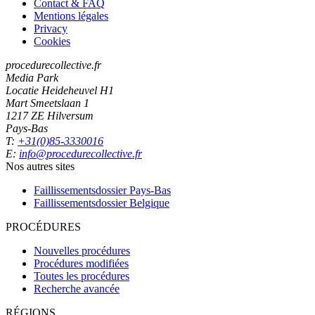
Contact & FAQ
Mentions légales
Privacy
Cookies
procedurecollective.fr
Media Park
Locatie Heideheuvel H1
Mart Smeetslaan 1
1217 ZE Hilversum
Pays-Bas
T:
+31(0)85-3330016
E:
info@procedurecollective.fr
Nos autres sites
Faillissementsdossier
Pays-Bas
Faillissementsdossier
Belgique
PROCÉDURES
Nouvelles procédures
Procédures modifiées
Toutes les procédures
Recherche avancée
RÉGIONS