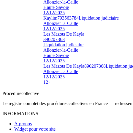
Allonzier-la-Caille
Haute-Savoie
12/12/2025
Kaylim
793563784
Liquidation judiciaire
Allonzier-la-Caille
12/12/2025
Les Mazots De Kayla
890207368
Liquidation judiciaire
Allonzier-la-Caille
Haute-Savoie
12/12/2025
Les Mazots De Kayla
890207368
Liquidation ju
Allonzier-la-Caille
12/12/2025
1
2
›
Procedure
collective
Le registre complet des procédures collectives en France — redressemen
INFORMATIONS
À propos
Widget pour votre site