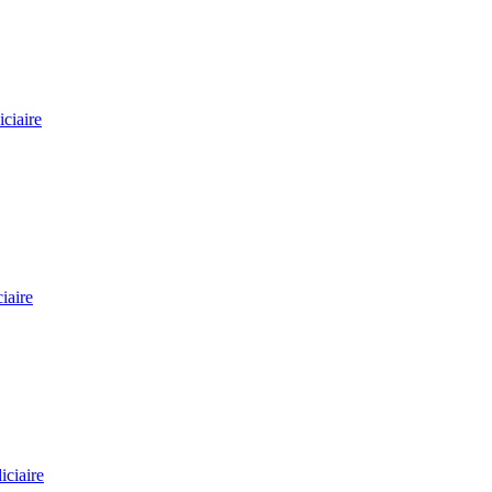
iciaire
iaire
iciaire