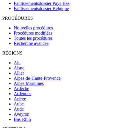
Faillissementsdossier
Pays-Bas
Faillissementsdossier
Belgique
PROCÉDURES
Nouvelles procédures
Procédures modifiées
Toutes les procédures
Recherche avancée
RÉGIONS
Ain
Aisne
Allier
Alpes-de-Haute-Provence
Alpes-Maritimes
Ardèche
Ardennes
Ariège
Aube
Aude
Aveyron
Bas-Rhin