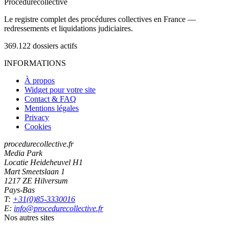
Procedure
collective
Le registre complet des procédures collectives en France —
redressements et liquidations judiciaires.
369.122
dossiers actifs
INFORMATIONS
À propos
Widget pour votre site
Contact & FAQ
Mentions légales
Privacy
Cookies
procedurecollective.fr
Media Park
Locatie Heideheuvel H1
Mart Smeetslaan 1
1217 ZE Hilversum
Pays-Bas
T:
+31(0)85-3330016
E:
info@procedurecollective.fr
Nos autres sites