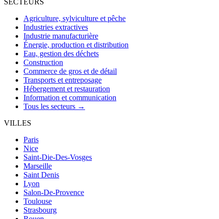
SECTEURS
Agriculture, sylviculture et pêche
Industries extractives
Industrie manufacturière
Énergie, production et distribution
Eau, gestion des déchets
Construction
Commerce de gros et de détail
Transports et entreposage
Hébergement et restauration
Information et communication
Tous les secteurs →
VILLES
Paris
Nice
Saint-Die-Des-Vosges
Marseille
Saint Denis
Lyon
Salon-De-Provence
Toulouse
Strasbourg
Rouen