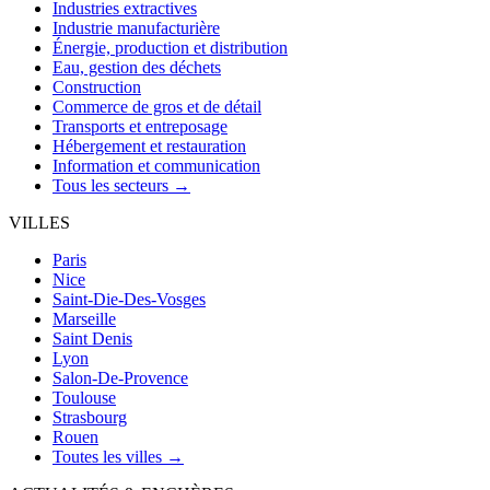
Industries extractives
Industrie manufacturière
Énergie, production et distribution
Eau, gestion des déchets
Construction
Commerce de gros et de détail
Transports et entreposage
Hébergement et restauration
Information et communication
Tous les secteurs →
VILLES
Paris
Nice
Saint-Die-Des-Vosges
Marseille
Saint Denis
Lyon
Salon-De-Provence
Toulouse
Strasbourg
Rouen
Toutes les villes →