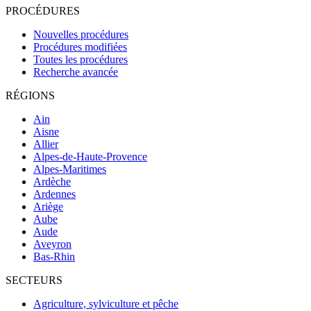
PROCÉDURES
Nouvelles procédures
Procédures modifiées
Toutes les procédures
Recherche avancée
RÉGIONS
Ain
Aisne
Allier
Alpes-de-Haute-Provence
Alpes-Maritimes
Ardèche
Ardennes
Ariège
Aube
Aude
Aveyron
Bas-Rhin
SECTEURS
Agriculture, sylviculture et pêche