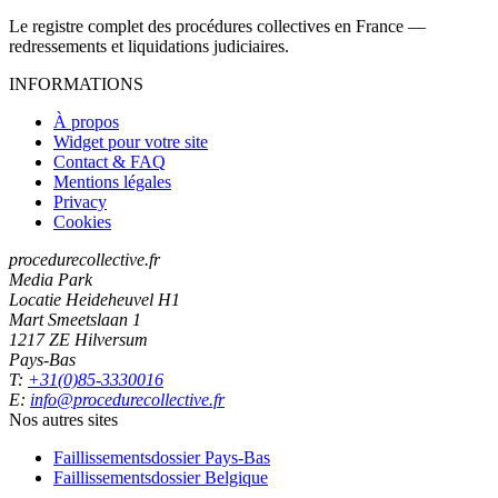
Le registre complet des procédures collectives en France —
redressements et liquidations judiciaires.
INFORMATIONS
À propos
Widget pour votre site
Contact & FAQ
Mentions légales
Privacy
Cookies
procedurecollective.fr
Media Park
Locatie Heideheuvel H1
Mart Smeetslaan 1
1217 ZE Hilversum
Pays-Bas
T:
+31(0)85-3330016
E:
info@procedurecollective.fr
Nos autres sites
Faillissementsdossier
Pays-Bas
Faillissementsdossier
Belgique