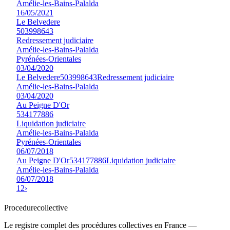
Amélie-les-Bains-Palalda
16/05/2021
Le Belvedere
503998643
Redressement judiciaire
Amélie-les-Bains-Palalda
Pyrénées-Orientales
03/04/2020
Le Belvedere
503998643
Redressement judiciaire
Amélie-les-Bains-Palalda
03/04/2020
Au Peigne D'Or
534177886
Liquidation judiciaire
Amélie-les-Bains-Palalda
Pyrénées-Orientales
06/07/2018
Au Peigne D'Or
534177886
Liquidation judiciaire
Amélie-les-Bains-Palalda
06/07/2018
1
2
›
Procedure
collective
Le registre complet des procédures collectives en France —