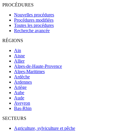
PROCÉDURES
Nouvelles procédures
Procédures modifiées
Toutes les procédures
Recherche avancée
RÉGIONS
Ain
Aisne
Allier
Alpes-de-Haute-Provence
Alpes-Maritimes
Ardèche
Ardennes
Ariège
Aube
Aude
Aveyron
Bas-Rhin
SECTEURS
Agriculture, sylviculture et pêche