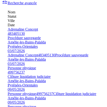
Recherche avancée
Nom
Statut
Ville
Date
Adrenaline Concept
483405130
Procédure sauvegarde
Amélie-les-Bains-Palalda
Pyrénées-Orientales
03/07/2026
Adrenaline Concept
483405130
Procédure sauvegarde
Amélie-les-Bains-Palalda
03/07/2026
Personne physique
499756237
Clôture liquidation judiciaire
Amélie-les-Bains-Palalda
Pyrénées-Orientales
09/05/2026
Personne physique
499756237
Clôture liquidation judiciaire
Amélie-les-Bains-Palalda
09/05/2026
Personne physique