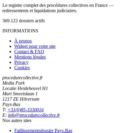
Le registre complet des procédures collectives en France —
redressements et liquidations judiciaires.
369.122
dossiers actifs
INFORMATIONS
À propos
Widget pour votre site
Contact & FAQ
Mentions légales
Privacy
Cookies
procedurecollective.fr
Media Park
Locatie Heideheuvel H1
Mart Smeetslaan 1
1217 ZE Hilversum
Pays-Bas
T:
+31(0)85-3330016
E:
info@procedurecollective.fr
Nos autres sites
Faillissementsdossier
Pays-Bas