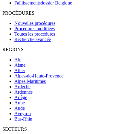
Faillissementsdossier
Belgique
PROCÉDURES
Nouvelles procédures
Procédures modifiées
Toutes les procédures
Recherche avancée
RÉGIONS
Ain
Aisne
Allier
Alpes-de-Haute-Provence
Alpes-Maritimes
Ardèche
Ardennes
Ariège
Aube
Aude
Aveyron
Bas-Rhin
SECTEURS