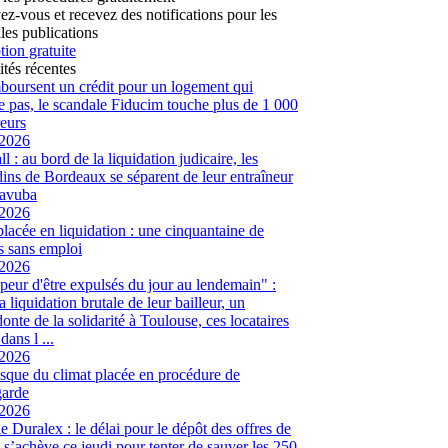
vez-vous et recevez des notifications pour les
les publications
tion gratuite
ités récentes
mboursent un crédit pour un logement qui
te pas, le scandale Fiducim touche plus de 1 000
eurs
/2026
l : au bord de la liquidation judicaire, les
ins de Bordeaux se séparent de leur entraîneur
avuba
/2026
placée en liquidation : une cinquantaine de
és sans emploi
/2026
peur d'être expulsés du jour au lendemain" :
a liquidation brutale de leur bailleur, un
onte de la solidarité à Toulouse, ces locataires
dans l ...
/2026
sque du climat placée en procédure de
garde
/2026
ie Duralex : le délai pour le dépôt des offres de
e s’achève ce jeudi pour tenter de sauver les 250