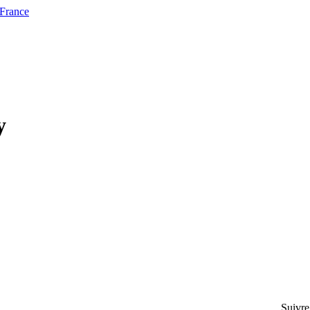
 France
y
Suivre