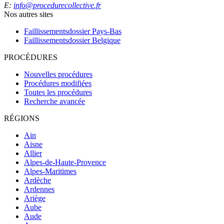
E:
info@procedurecollective.fr
Nos autres sites
Faillissementsdossier
Pays-Bas
Faillissementsdossier
Belgique
PROCÉDURES
Nouvelles procédures
Procédures modifiées
Toutes les procédures
Recherche avancée
RÉGIONS
Ain
Aisne
Allier
Alpes-de-Haute-Provence
Alpes-Maritimes
Ardèche
Ardennes
Ariège
Aube
Aude