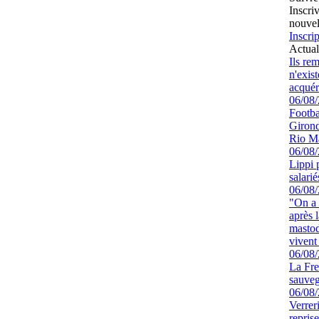
Inscri
nouvel
Inscrip
Actual
Ils re
n'exis
acquér
06/08
Footbal
Girond
Rio M
06/08
Lippi 
salari
06/08
"On a 
après l
mastod
vivent 
06/08
La Fre
sauve
06/08
Verrer
repris