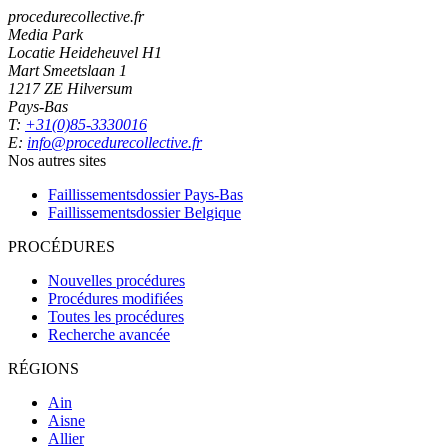
procedurecollective.fr
Media Park
Locatie Heideheuvel H1
Mart Smeetslaan 1
1217 ZE Hilversum
Pays-Bas
T:
+31(0)85-3330016
E:
info@procedurecollective.fr
Nos autres sites
Faillissementsdossier
Pays-Bas
Faillissementsdossier
Belgique
PROCÉDURES
Nouvelles procédures
Procédures modifiées
Toutes les procédures
Recherche avancée
RÉGIONS
Ain
Aisne
Allier