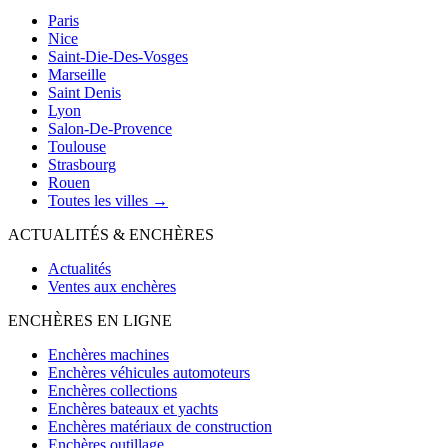
Paris
Nice
Saint-Die-Des-Vosges
Marseille
Saint Denis
Lyon
Salon-De-Provence
Toulouse
Strasbourg
Rouen
Toutes les villes →
ACTUALITÉS & ENCHÈRES
Actualités
Ventes aux enchères
ENCHÈRES EN LIGNE
Enchères machines
Enchères véhicules automoteurs
Enchères collections
Enchères bateaux et yachts
Enchères matériaux de construction
Enchères outillage