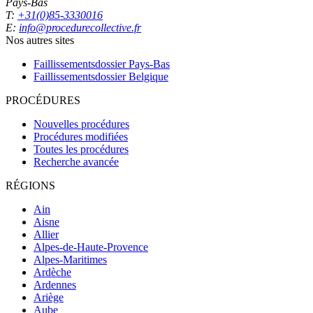
Pays-Bas
T:
+31(0)85-3330016
E:
info@procedurecollective.fr
Nos autres sites
Faillissementsdossier
Pays-Bas
Faillissementsdossier
Belgique
PROCÉDURES
Nouvelles procédures
Procédures modifiées
Toutes les procédures
Recherche avancée
RÉGIONS
Ain
Aisne
Allier
Alpes-de-Haute-Provence
Alpes-Maritimes
Ardèche
Ardennes
Ariège
Aube