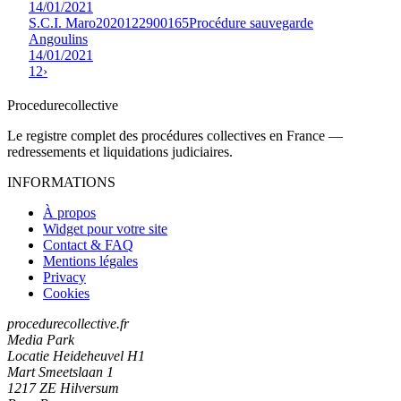
14/01/2021
S.C.I. Maro
2020122900165
Procédure sauvegarde
Angoulins
14/01/2021
1
2
›
Procedure
collective
Le registre complet des procédures collectives en France —
redressements et liquidations judiciaires.
INFORMATIONS
À propos
Widget pour votre site
Contact & FAQ
Mentions légales
Privacy
Cookies
procedurecollective.fr
Media Park
Locatie Heideheuvel H1
Mart Smeetslaan 1
1217 ZE Hilversum