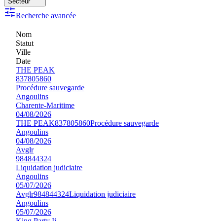
Secteur
Recherche avancée
Nom
Statut
Ville
Date
THE PEAK
837805860
Procédure sauvegarde
Angoulins
Charente-Maritime
04/08/2026
THE PEAK
837805860
Procédure sauvegarde
Angoulins
04/08/2026
Avglr
984844324
Liquidation judiciaire
Angoulins
05/07/2026
Avglr
984844324
Liquidation judiciaire
Angoulins
05/07/2026
King Party Ii