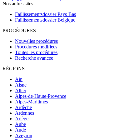
Nos autres sites
Faillissementsdossier
Pays-Bas
Faillissementsdossier
Belgique
PROCÉDURES
Nouvelles procédures
Procédures modifiées
Toutes les procédures
Recherche avancée
RÉGIONS
Ain
Aisne
Allier
Alpes-de-Haute-Provence
Alpes-Maritimes
Ardèche
Ardennes
Ariège
Aube
Aude
Aveyron