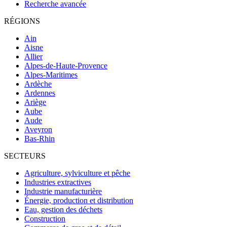
Recherche avancée
RÉGIONS
Ain
Aisne
Allier
Alpes-de-Haute-Provence
Alpes-Maritimes
Ardèche
Ardennes
Ariège
Aube
Aude
Aveyron
Bas-Rhin
SECTEURS
Agriculture, sylviculture et pêche
Industries extractives
Industrie manufacturière
Énergie, production et distribution
Eau, gestion des déchets
Construction