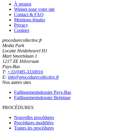
À propos
Widget pour votre site
Contact & FAQ
Mentions légales
Privacy
Cookies
procedurecollective.fr
Media Park
Locatie Heideheuvel H1
Mart Smeetslaan 1
1217 ZE Hilversum
Pays-Bas
T:
+31(0)85-3330016
E:
info@procedurecollective.fr
Nos autres sites
Faillissementsdossier
Pays-Bas
Faillissementsdossier
Belgique
PROCÉDURES
Nouvelles procédures
Procédures modifiées
Toutes les procédures