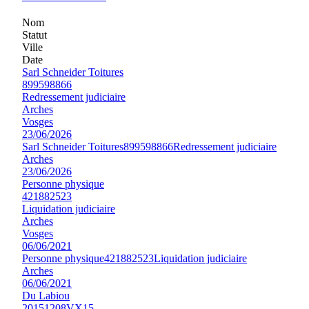
Nom
Statut
Ville
Date
Sarl Schneider Toitures
899598866
Redressement judiciaire
Arches
Vosges
23/06/2026
Sarl Schneider Toitures
899598866
Redressement judiciaire
Arches
23/06/2026
Personne physique
421882523
Liquidation judiciaire
Arches
Vosges
06/06/2021
Personne physique
421882523
Liquidation judiciaire
Arches
06/06/2021
Du Labiou
20151208VX15