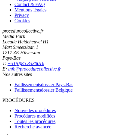
Contact & FAQ
Mentions légales
Privacy
Cookies
procedurecollective.fr
Media Park
Locatie Heideheuvel H1
Mart Smeetslaan 1
1217 ZE Hilversum
Pays-Bas
T:
+31(0)85-3330016
E:
info@procedurecollective.fr
Nos autres sites
Faillissementsdossier
Pays-Bas
Faillissementsdossier
Belgique
PROCÉDURES
Nouvelles procédures
Procédures modifiées
Toutes les procédures
Recherche avancée