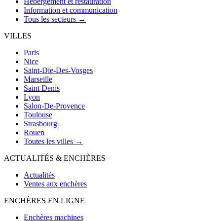
Hébergement et restauration
Information et communication
Tous les secteurs →
VILLES
Paris
Nice
Saint-Die-Des-Vosges
Marseille
Saint Denis
Lyon
Salon-De-Provence
Toulouse
Strasbourg
Rouen
Toutes les villes →
ACTUALITÉS & ENCHÈRES
Actualités
Ventes aux enchères
ENCHÈRES EN LIGNE
Enchères machines