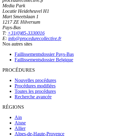
procedurecollective.fr
Media Park
Locatie Heideheuvel H1
Mart Smeetslaan 1
1217 ZE Hilversum
Pays-Bas
T:
+31(0)85-3330016
E:
info@procedurecollective.fr
Nos autres sites
Faillissementsdossier
Pays-Bas
Faillissementsdossier
Belgique
PROCÉDURES
Nouvelles procédures
Procédures modifiées
Toutes les procédures
Recherche avancée
RÉGIONS
Ain
Aisne
Allier
Alpes-de-Haute-Provence