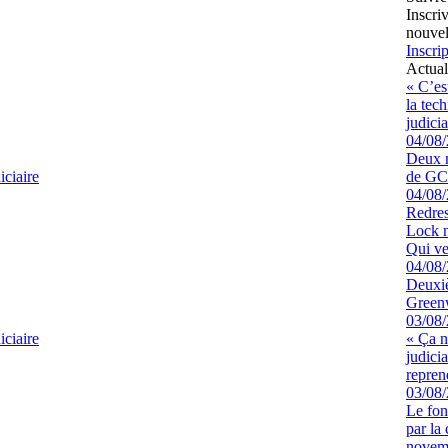
Inscri
nouvel
Inscrip
Actual
« C’es
la tec
judicia
04/08
Deux m
ciaire
de GCK
04/08
Redres
Lock n
Qui ve
04/08
Deuxiè
Greenw
03/08
ciaire
« Ça ne
judici
repren
03/08
Le fon
par la
novem