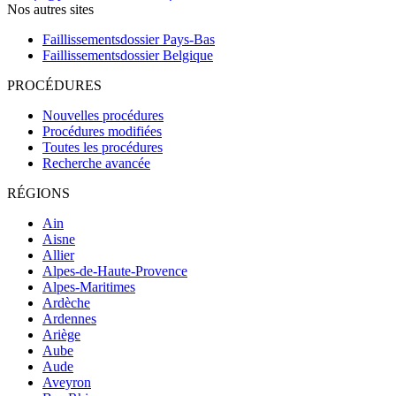
Nos autres sites
Faillissementsdossier
Pays-Bas
Faillissementsdossier
Belgique
PROCÉDURES
Nouvelles procédures
Procédures modifiées
Toutes les procédures
Recherche avancée
RÉGIONS
Ain
Aisne
Allier
Alpes-de-Haute-Provence
Alpes-Maritimes
Ardèche
Ardennes
Ariège
Aube
Aude
Aveyron