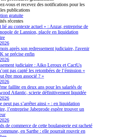
vez-vous et recevez des notifications pour les
les publications
tion gratuite
ités récentes
t lié au contexte actuel » : Anzar, entreprise de
hnopole de Lannion, placée en liquidation
ire
/2026
ois après son redressement judiciaire, l'avenir
 se précise enfin
/2026
sement judiciaire : Aiko Leroux et CactUs
’ont pas capté les retombées de l’émission «
ut être mon associé ? »
/2026
me faillite en deux ans pour les salariés de
ood Atlantic, scierie définitivement liquidée
/2026
 peut pas s’arrêter ainsi » : en liquidation
aire, l’entreprise Jabeprode espère trouver un
eur
/2026
ds de commerce de cette boulangerie est racheté
 commune, en Sarthe : elle pourrait rouvrir en
bre