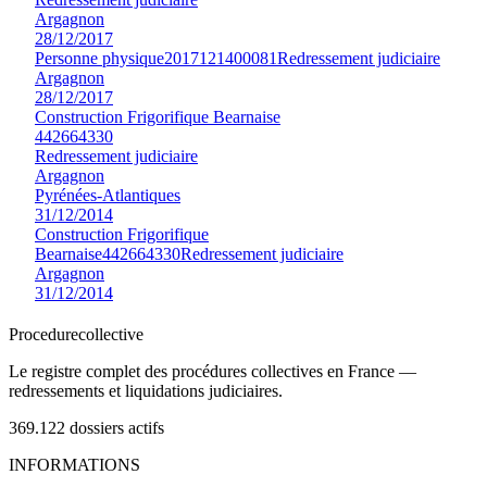
Argagnon
28/12/2017
Personne physique
2017121400081
Redressement judiciaire
Argagnon
28/12/2017
Construction Frigorifique Bearnaise
442664330
Redressement judiciaire
Argagnon
Pyrénées-Atlantiques
31/12/2014
Construction Frigorifique
Bearnaise
442664330
Redressement judiciaire
Argagnon
31/12/2014
Procedure
collective
Le registre complet des procédures collectives en France —
redressements et liquidations judiciaires.
369.122
dossiers actifs
INFORMATIONS