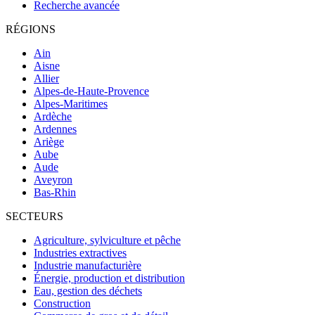
Recherche avancée
RÉGIONS
Ain
Aisne
Allier
Alpes-de-Haute-Provence
Alpes-Maritimes
Ardèche
Ardennes
Ariège
Aube
Aude
Aveyron
Bas-Rhin
SECTEURS
Agriculture, sylviculture et pêche
Industries extractives
Industrie manufacturière
Énergie, production et distribution
Eau, gestion des déchets
Construction