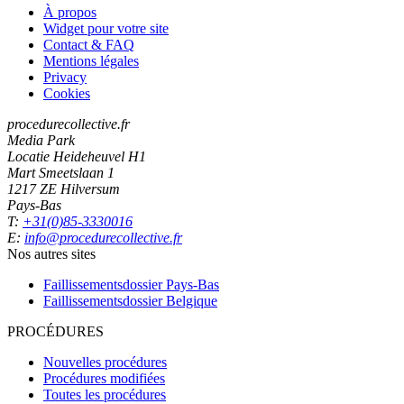
À propos
Widget pour votre site
Contact & FAQ
Mentions légales
Privacy
Cookies
procedurecollective.fr
Media Park
Locatie Heideheuvel H1
Mart Smeetslaan 1
1217 ZE Hilversum
Pays-Bas
T:
+31(0)85-3330016
E:
info@procedurecollective.fr
Nos autres sites
Faillissementsdossier
Pays-Bas
Faillissementsdossier
Belgique
PROCÉDURES
Nouvelles procédures
Procédures modifiées
Toutes les procédures