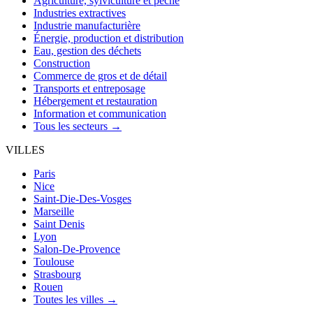
Agriculture, sylviculture et pêche
Industries extractives
Industrie manufacturière
Énergie, production et distribution
Eau, gestion des déchets
Construction
Commerce de gros et de détail
Transports et entreposage
Hébergement et restauration
Information et communication
Tous les secteurs →
VILLES
Paris
Nice
Saint-Die-Des-Vosges
Marseille
Saint Denis
Lyon
Salon-De-Provence
Toulouse
Strasbourg
Rouen
Toutes les villes →