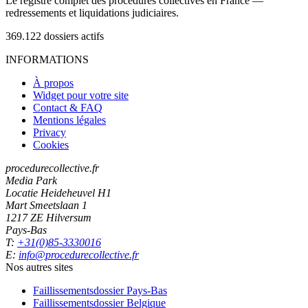
Le registre complet des procédures collectives en France —
redressements et liquidations judiciaires.
369.122
dossiers actifs
INFORMATIONS
À propos
Widget pour votre site
Contact & FAQ
Mentions légales
Privacy
Cookies
procedurecollective.fr
Media Park
Locatie Heideheuvel H1
Mart Smeetslaan 1
1217 ZE Hilversum
Pays-Bas
T:
+31(0)85-3330016
E:
info@procedurecollective.fr
Nos autres sites
Faillissementsdossier
Pays-Bas
Faillissementsdossier
Belgique