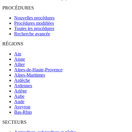
PROCÉDURES
Nouvelles procédures
Procédures modifiées
Toutes les procédures
Recherche avancée
RÉGIONS
Ain
Aisne
Allier
Alpes-de-Haute-Provence
Alpes-Maritimes
Ardèche
Ardennes
Ariège
Aube
Aude
Aveyron
Bas-Rhin
SECTEURS