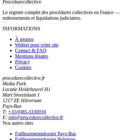
Procedure
collective
Le registre complet des procédures collectives en France —
redressements et liquidations judiciaires.
INFORMATIONS
À propos
Widget pour votre site
Contact & FAQ
Mentions légales
Privacy
Cookies
procedurecollective.fr
Media Park
Locatie Heideheuvel H1
Mart Smeetslaan 1
1217 ZE Hilversum
Pays-Bas
T:
+31(0)85-3330016
E:
info@procedurecollective.fr
Nos autres sites
Faillissementsdossier
Pays-Bas
Faillissementsdossier
Belgique