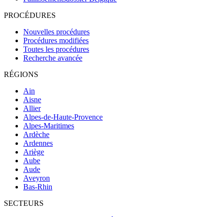
PROCÉDURES
Nouvelles procédures
Procédures modifiées
Toutes les procédures
Recherche avancée
RÉGIONS
Ain
Aisne
Allier
Alpes-de-Haute-Provence
Alpes-Maritimes
Ardèche
Ardennes
Ariège
Aube
Aude
Aveyron
Bas-Rhin
SECTEURS