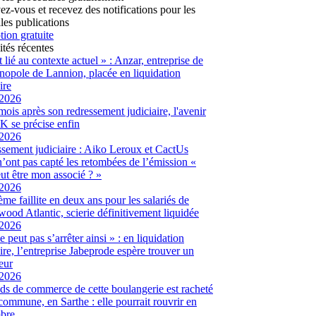
vez-vous et recevez des notifications pour les
les publications
tion gratuite
ités récentes
t lié au contexte actuel » : Anzar, entreprise de
hnopole de Lannion, placée en liquidation
ire
/2026
ois après son redressement judiciaire, l'avenir
 se précise enfin
/2026
sement judiciaire : Aiko Leroux et CactUs
’ont pas capté les retombées de l’émission «
ut être mon associé ? »
/2026
me faillite en deux ans pour les salariés de
ood Atlantic, scierie définitivement liquidée
/2026
 peut pas s’arrêter ainsi » : en liquidation
aire, l’entreprise Jabeprode espère trouver un
eur
/2026
ds de commerce de cette boulangerie est racheté
 commune, en Sarthe : elle pourrait rouvrir en
bre