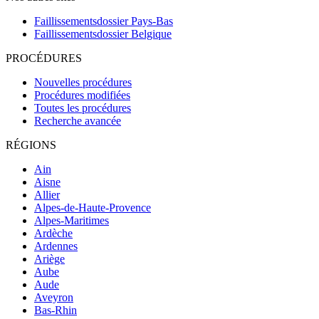
Faillissementsdossier
Pays-Bas
Faillissementsdossier
Belgique
PROCÉDURES
Nouvelles procédures
Procédures modifiées
Toutes les procédures
Recherche avancée
RÉGIONS
Ain
Aisne
Allier
Alpes-de-Haute-Provence
Alpes-Maritimes
Ardèche
Ardennes
Ariège
Aube
Aude
Aveyron
Bas-Rhin