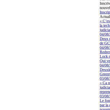
Inscri
nouvel
Inscrip
Actual
« C’es
la tec
judicia
04/08
Deux m
de GCK
04/08
Redres
Lock n
Qui ve
04/08
Deuxiè
Greenw
03/08
« Ça ne
judici
repren
03/08
Le fon
par la
novem