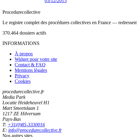
03/12/2015
Procedure
collective
Le registre complet des procédures collectives en France — redressemen
370.464
dossiers actifs
INFORMATIONS
À propos
Widget pour votre site
Contact & FAQ
Mentions légales
Privacy
Cookies
procedurecollective.fr
Media Park
Locatie Heideheuvel H1
Mart Smeetslaan 1
1217 ZE Hilversum
Pays-Bas
T:
+31(0)85-3330016
E:
info@procedurecollective.fr
Nos autres sites