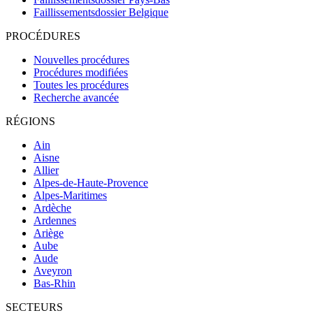
Faillissementsdossier
Belgique
PROCÉDURES
Nouvelles procédures
Procédures modifiées
Toutes les procédures
Recherche avancée
RÉGIONS
Ain
Aisne
Allier
Alpes-de-Haute-Provence
Alpes-Maritimes
Ardèche
Ardennes
Ariège
Aube
Aude
Aveyron
Bas-Rhin
SECTEURS