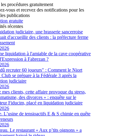
 les procédures gratuitement
vez-vous et recevez des notifications pour les
les publications
tion gratuite
ités récentes
uidation judiciaire, une brasserie sancerroise
ait d'accueillir des clients : la préfecture ferme
lissement
/2026
ne liquidation à l'amiable de la cave coopérative
d'Expression à Fabrezan ?
/2026
dû recruter 60 joueurs" : Comment le Niort
Club se prépare à la Fédérale 3 après la
tion judiciaire
/2026
 mes clients, cette affaire provoque du stress,
umatisme, des divorces » : enquête sur le
eur Fiducim, placé en liquidation judiciaire
/2026
. L’usine de tensioactifs E & S chimie en quête
reneurs
/2026
eau. Le restaurant « Aux p’tits oignons » a
tivement baissé le rideau