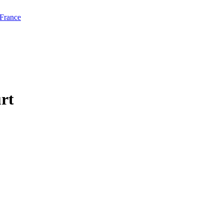
 France
urt