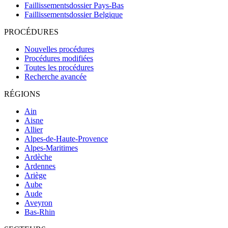
Faillissementsdossier
Pays-Bas
Faillissementsdossier
Belgique
PROCÉDURES
Nouvelles procédures
Procédures modifiées
Toutes les procédures
Recherche avancée
RÉGIONS
Ain
Aisne
Allier
Alpes-de-Haute-Provence
Alpes-Maritimes
Ardèche
Ardennes
Ariège
Aube
Aude
Aveyron
Bas-Rhin