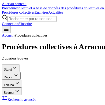
Aller au contenu
Procedure
collective
La base de données des procédures collectives en
Procédures collectives
Enchères
Actualités
Connexion
S'inscrire
Accueil
›
Procédures collectives
Procédures collectives à Arraco
2
dossiers trouvés
Statut
Région
Tribunal
Secteur
Recherche avancée