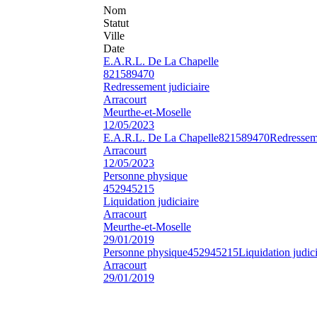
Nom
Statut
Ville
Date
E.A.R.L. De La Chapelle
821589470
Redressement judiciaire
Arracourt
Meurthe-et-Moselle
12/05/2023
E.A.R.L. De La Chapelle
821589470
Redresseme
Arracourt
12/05/2023
Personne physique
452945215
Liquidation judiciaire
Arracourt
Meurthe-et-Moselle
29/01/2019
Personne physique
452945215
Liquidation judici
Arracourt
29/01/2019