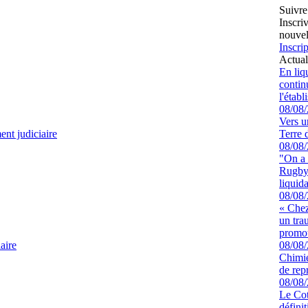
Suivre
Inscri
nouvel
Inscrip
Actual
En liq
continu
l'étab
08/08
Vers u
nt judiciaire
Terre 
08/08
"On a 
Rugby 
liquida
08/08
« Chez
un tra
promot
aire
08/08
Chimie
de rep
08/08
Le Cot
défini