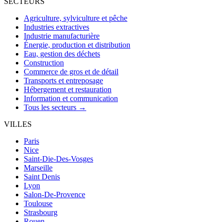
SECTEURS
Agriculture, sylviculture et pêche
Industries extractives
Industrie manufacturière
Énergie, production et distribution
Eau, gestion des déchets
Construction
Commerce de gros et de détail
Transports et entreposage
Hébergement et restauration
Information et communication
Tous les secteurs →
VILLES
Paris
Nice
Saint-Die-Des-Vosges
Marseille
Saint Denis
Lyon
Salon-De-Provence
Toulouse
Strasbourg
Rouen