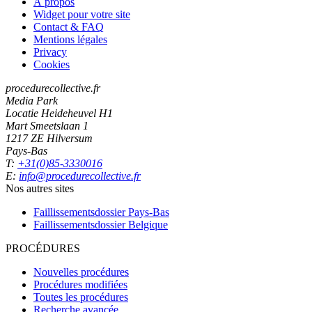
À propos
Widget pour votre site
Contact & FAQ
Mentions légales
Privacy
Cookies
procedurecollective.fr
Media Park
Locatie Heideheuvel H1
Mart Smeetslaan 1
1217 ZE Hilversum
Pays-Bas
T:
+31(0)85-3330016
E:
info@procedurecollective.fr
Nos autres sites
Faillissementsdossier
Pays-Bas
Faillissementsdossier
Belgique
PROCÉDURES
Nouvelles procédures
Procédures modifiées
Toutes les procédures
Recherche avancée