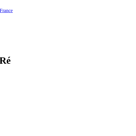
 France
-Ré