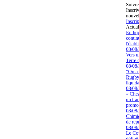
Suivre
Inscri
nouvel
Inscrip
Actual
En liq
continu
l'étab
08/08
Vers u
Terre 
08/08
"On a 
Rugby 
liquida
08/08
« Chez
un tra
promot
08/08
Chimie
de rep
08/08
Le Cot
défini