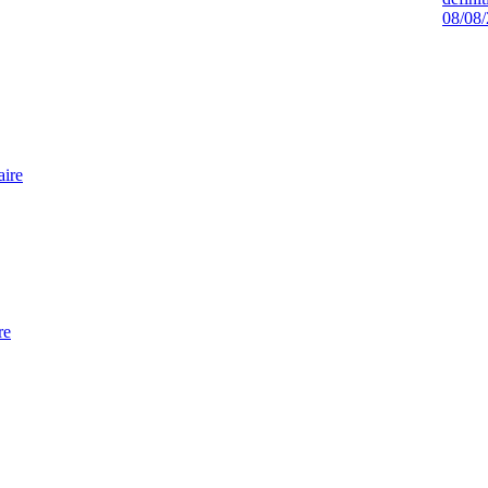
08/08
aire
re