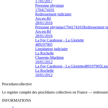
17/01/2017
Personne physique
1704174101
Redressement judiciaire
Ars-en-Ré
28/01/2016
Personne physique
1704174101
Redressement ju
Ars-en-Ré
28/01/2016
La Fee Carabosse - La Gloriette
489197905
Liquidation judiciaire
La Rochelle
Charente-Maritime
10/01/2012
La Fee Carabosse - La Gloriette
489197905
Liqu
La Rochelle
10/01/2012
Procedure
collective
Le registre complet des procédures collectives en France — redressemen
INFORMATIONS