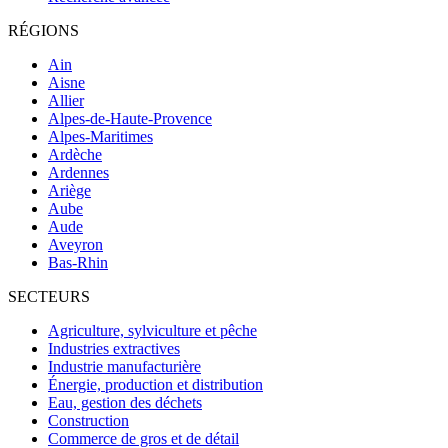
RÉGIONS
Ain
Aisne
Allier
Alpes-de-Haute-Provence
Alpes-Maritimes
Ardèche
Ardennes
Ariège
Aube
Aude
Aveyron
Bas-Rhin
SECTEURS
Agriculture, sylviculture et pêche
Industries extractives
Industrie manufacturière
Énergie, production et distribution
Eau, gestion des déchets
Construction
Commerce de gros et de détail