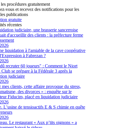
 les procédures gratuitement
vez-vous et recevez des notifications pour les
les publications
tion gratuite
ités récentes
uidation judiciaire, une brasserie sancerroise
ait d'accueillir des clients : la préfecture ferme
lissement
/2026
ne liquidation à l'amiable de la cave coopérative
d'Expression à Fabrezan ?
/2026
dû recruter 60 joueurs" : Comment le Niort
Club se prépare à la Fédérale 3 après la
tion judiciaire
/2026
 mes clients, cette affaire provoque du stress,
umatisme, des divorces » : enquête sur le
eur Fiducim, placé en liquidation judiciaire
/2026
. L’usine de tensioactifs E & S chimie en quête
reneurs
/2026
eau. Le restaurant « Aux p’tits oignons » a
tivement baissé le rideau