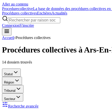
Aller au contenu
Procedure
collective
La base de données des procédures collectives en
Procédures collectives
Enchères
Actualités
Connexion
S'inscrire
Accueil
›
Procédures collectives
Procédures collectives à Ars-En
14
dossiers trouvés
Statut
Région
Tribunal
Secteur
Recherche avancée