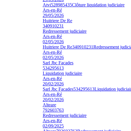
Atvi
528985435
Clôture liquidation judiciaire
Ars-en-Ré
29/05/2026
Huitriere De Re
340910231
Redressement judiciaire
Ars-en-Ré
02/05/2026
Huitriere De Re
340910231
Redressement judici
Ars-en-Ré
02/05/2026
Sarl Jbc Facades
534295613
Liquidation judiciaire
Ars-en-Ré
20/02/2026
Sarl Jbc Facades
534295613
Liquidation judiciai
Ars-en-Ré
20/02/2026
Alteare
792603763
Redressement judiciaire
Ars-en-Ré
02/09/2025