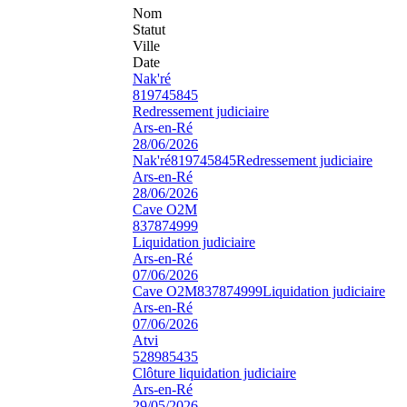
Nom
Statut
Ville
Date
Nak'ré
819745845
Redressement judiciaire
Ars-en-Ré
28/06/2026
Nak'ré
819745845
Redressement judiciaire
Ars-en-Ré
28/06/2026
Cave O2M
837874999
Liquidation judiciaire
Ars-en-Ré
07/06/2026
Cave O2M
837874999
Liquidation judiciaire
Ars-en-Ré
07/06/2026
Atvi
528985435
Clôture liquidation judiciaire
Ars-en-Ré
29/05/2026