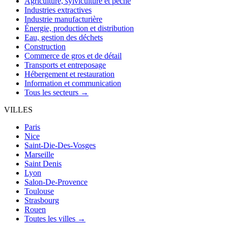
Agriculture, sylviculture et pêche
Industries extractives
Industrie manufacturière
Énergie, production et distribution
Eau, gestion des déchets
Construction
Commerce de gros et de détail
Transports et entreposage
Hébergement et restauration
Information et communication
Tous les secteurs →
VILLES
Paris
Nice
Saint-Die-Des-Vosges
Marseille
Saint Denis
Lyon
Salon-De-Provence
Toulouse
Strasbourg
Rouen
Toutes les villes →