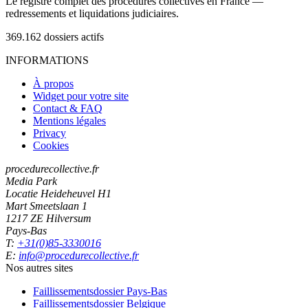
Le registre complet des procédures collectives en France —
redressements et liquidations judiciaires.
369.162
dossiers actifs
INFORMATIONS
À propos
Widget pour votre site
Contact & FAQ
Mentions légales
Privacy
Cookies
procedurecollective.fr
Media Park
Locatie Heideheuvel H1
Mart Smeetslaan 1
1217 ZE Hilversum
Pays-Bas
T:
+31(0)85-3330016
E:
info@procedurecollective.fr
Nos autres sites
Faillissementsdossier
Pays-Bas
Faillissementsdossier
Belgique