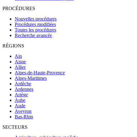
PROCÉDURES
Nouvelles procédures
Procédures modifiées
Toutes les procédures
Recherche avancée
RÉGIONS
Ain
Aisne
Allier
Alpes-de-Haute-Provence
Alpes-Maritimes
Ardèche
Ardennes
Ariège
Aube
Aude
Aveyron
Bas-Rhin
SECTEURS