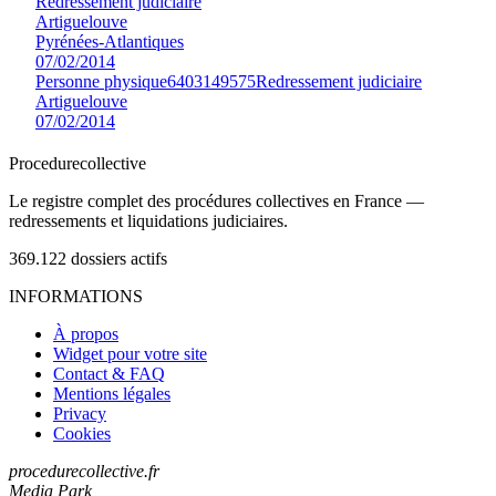
Redressement judiciaire
Artiguelouve
Pyrénées-Atlantiques
07/02/2014
Personne physique
6403149575
Redressement judiciaire
Artiguelouve
07/02/2014
Procedure
collective
Le registre complet des procédures collectives en France —
redressements et liquidations judiciaires.
369.122
dossiers actifs
INFORMATIONS
À propos
Widget pour votre site
Contact & FAQ
Mentions légales
Privacy
Cookies
procedurecollective.fr
Media Park