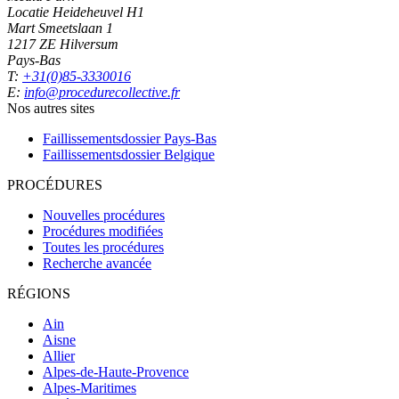
Locatie Heideheuvel H1
Mart Smeetslaan 1
1217 ZE Hilversum
Pays-Bas
T:
+31(0)85-3330016
E:
info@procedurecollective.fr
Nos autres sites
Faillissementsdossier
Pays-Bas
Faillissementsdossier
Belgique
PROCÉDURES
Nouvelles procédures
Procédures modifiées
Toutes les procédures
Recherche avancée
RÉGIONS
Ain
Aisne
Allier
Alpes-de-Haute-Provence
Alpes-Maritimes