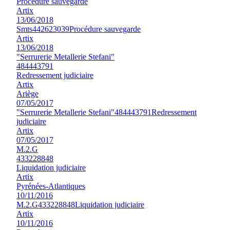
Procédure sauvegarde
Artix
13/06/2018
Smts
442623039
Procédure sauvegarde
Artix
13/06/2018
"Serrurerie Metallerie Stefani"
484443791
Redressement judiciaire
Artix
Ariège
07/05/2017
"Serrurerie Metallerie Stefani"
484443791
Redressement
judiciaire
Artix
07/05/2017
M.2.G
433228848
Liquidation judiciaire
Artix
Pyrénées-Atlantiques
10/11/2016
M.2.G
433228848
Liquidation judiciaire
Artix
10/11/2016