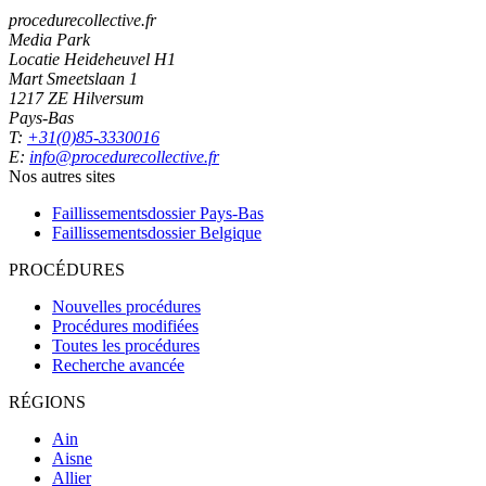
procedurecollective.fr
Media Park
Locatie Heideheuvel H1
Mart Smeetslaan 1
1217 ZE Hilversum
Pays-Bas
T:
+31(0)85-3330016
E:
info@procedurecollective.fr
Nos autres sites
Faillissementsdossier
Pays-Bas
Faillissementsdossier
Belgique
PROCÉDURES
Nouvelles procédures
Procédures modifiées
Toutes les procédures
Recherche avancée
RÉGIONS
Ain
Aisne
Allier