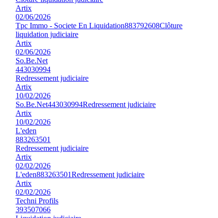
Artix
02/06/2026
Tpc Immo - Societe En Liquidation
883792608
Clôture
liquidation judiciaire
Artix
02/06/2026
So.Be.Net
443030994
Redressement judiciaire
Artix
10/02/2026
So.Be.Net
443030994
Redressement judiciaire
Artix
10/02/2026
L'eden
883263501
Redressement judiciaire
Artix
02/02/2026
L'eden
883263501
Redressement judiciaire
Artix
02/02/2026
Techni Profils
393507066