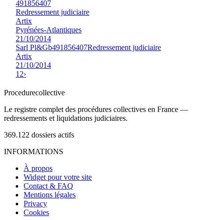
491856407
Redressement judiciaire
Artix
Pyrénées-Atlantiques
21/10/2014
Sarl Pl&Gb
491856407
Redressement judiciaire
Artix
21/10/2014
1
2
›
Procedure
collective
Le registre complet des procédures collectives en France —
redressements et liquidations judiciaires.
369.122
dossiers actifs
INFORMATIONS
À propos
Widget pour votre site
Contact & FAQ
Mentions légales
Privacy
Cookies