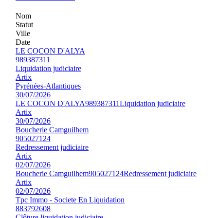
Nom
Statut
Ville
Date
LE COCON D'ALYA
989387311
Liquidation judiciaire
Artix
Pyrénées-Atlantiques
30/07/2026
LE COCON D'ALYA
989387311
Liquidation judiciaire
Artix
30/07/2026
Boucherie Camguilhem
905027124
Redressement judiciaire
Artix
02/07/2026
Boucherie Camguilhem
905027124
Redressement judiciaire
Artix
02/07/2026
Tpc Immo - Societe En Liquidation
883792608
Clôture liquidation judiciaire