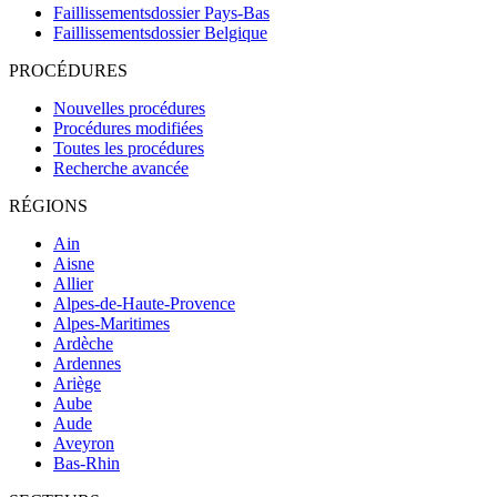
Faillissementsdossier
Pays-Bas
Faillissementsdossier
Belgique
PROCÉDURES
Nouvelles procédures
Procédures modifiées
Toutes les procédures
Recherche avancée
RÉGIONS
Ain
Aisne
Allier
Alpes-de-Haute-Provence
Alpes-Maritimes
Ardèche
Ardennes
Ariège
Aube
Aude
Aveyron
Bas-Rhin