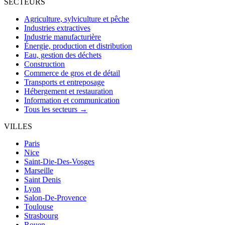
SECTEURS
Agriculture, sylviculture et pêche
Industries extractives
Industrie manufacturière
Énergie, production et distribution
Eau, gestion des déchets
Construction
Commerce de gros et de détail
Transports et entreposage
Hébergement et restauration
Information et communication
Tous les secteurs →
VILLES
Paris
Nice
Saint-Die-Des-Vosges
Marseille
Saint Denis
Lyon
Salon-De-Provence
Toulouse
Strasbourg
Rouen