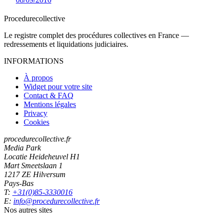
Procedure
collective
Le registre complet des procédures collectives en France —
redressements et liquidations judiciaires.
INFORMATIONS
À propos
Widget pour votre site
Contact & FAQ
Mentions légales
Privacy
Cookies
procedurecollective.fr
Media Park
Locatie Heideheuvel H1
Mart Smeetslaan 1
1217 ZE Hilversum
Pays-Bas
T:
+31(0)85-3330016
E:
info@procedurecollective.fr
Nos autres sites