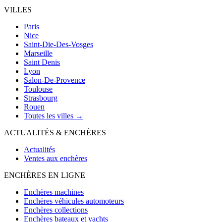
VILLES
Paris
Nice
Saint-Die-Des-Vosges
Marseille
Saint Denis
Lyon
Salon-De-Provence
Toulouse
Strasbourg
Rouen
Toutes les villes →
ACTUALITÉS & ENCHÈRES
Actualités
Ventes aux enchères
ENCHÈRES EN LIGNE
Enchères machines
Enchères véhicules automoteurs
Enchères collections
Enchères bateaux et yachts