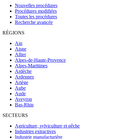
Nouvelles procédures
Procédures modifiées
Toutes les procédures
Recherche avancée
RÉGIONS
Ain
Aisne
Allier
Alpes-de-Haute-Provence
Alpes-Maritimes
Ardèche
Ardennes
Ariège
Aube
Aude
Aveyron
Bas-Rhin
SECTEURS
Agriculture, sylviculture et pêche
Industries extractives
Industrie manufacturière