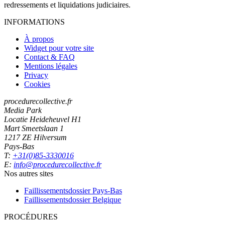
redressements et liquidations judiciaires.
INFORMATIONS
À propos
Widget pour votre site
Contact & FAQ
Mentions légales
Privacy
Cookies
procedurecollective.fr
Media Park
Locatie Heideheuvel H1
Mart Smeetslaan 1
1217 ZE Hilversum
Pays-Bas
T:
+31(0)85-3330016
E:
info@procedurecollective.fr
Nos autres sites
Faillissementsdossier
Pays-Bas
Faillissementsdossier
Belgique
PROCÉDURES