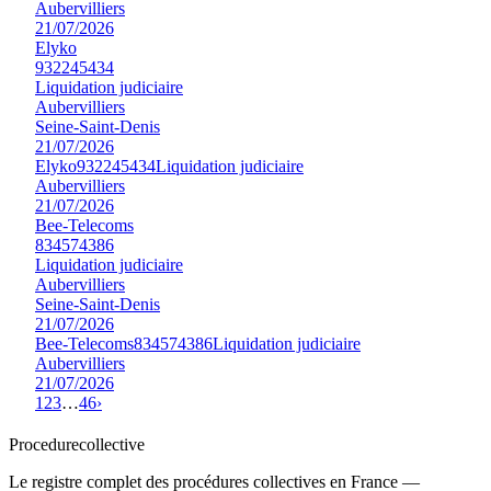
Aubervilliers
21/07/2026
Elyko
932245434
Liquidation judiciaire
Aubervilliers
Seine-Saint-Denis
21/07/2026
Elyko
932245434
Liquidation judiciaire
Aubervilliers
21/07/2026
Bee-Telecoms
834574386
Liquidation judiciaire
Aubervilliers
Seine-Saint-Denis
21/07/2026
Bee-Telecoms
834574386
Liquidation judiciaire
Aubervilliers
21/07/2026
1
2
3
…
46
›
Procedure
collective
Le registre complet des procédures collectives en France —